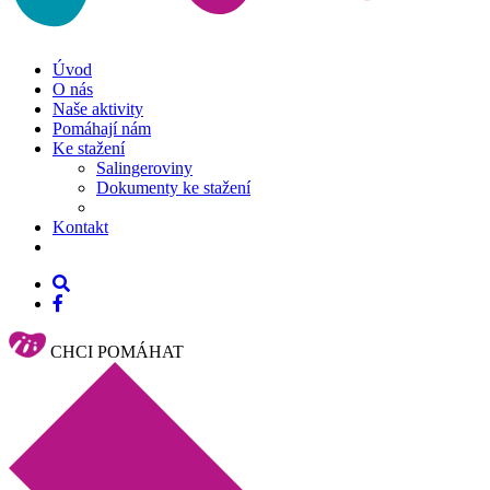
Úvod
O nás
Naše aktivity
Pomáhají nám
Ke stažení
Salingeroviny
Dokumenty ke stažení
Kontakt
CHCI POMÁHAT