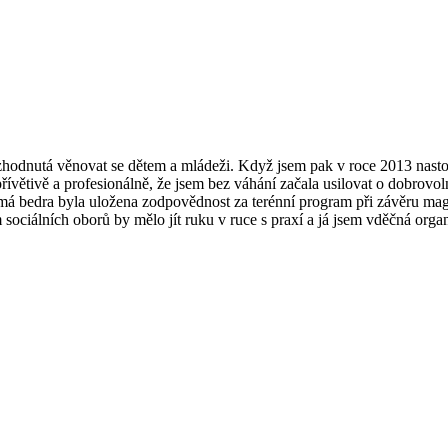
ozhodnutá věnovat se dětem a mládeži. Když jsem pak v roce 2013 nast
vě a profesionálně, že jsem bez váhání začala usilovat o dobrovolnict
má bedra byla uložena zodpovědnost za terénní program při závěru magi
ociálních oborů by mělo jít ruku v ruce s praxí a já jsem vděčná organiz