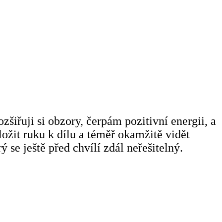
šiřuji si obzory, čerpám pozitivní energii, a
ložit ruku k dílu a téměř okamžitě vidět
e ještě před chvílí zdál neřešitelný.