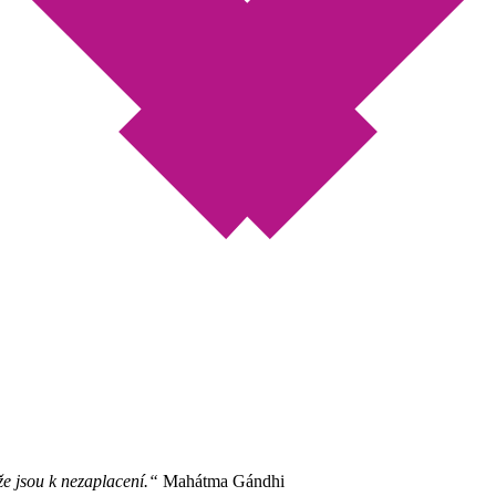
že jsou k nezaplacení.“
Mahátma Gándhi