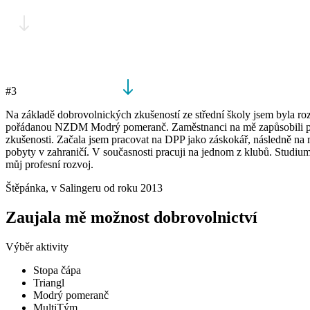
#3
Na základě dobrovolnických zkušeností ze střední školy jsem byla r
pořádanou NZDM Modrý pomeranč. Zaměstnanci na mě zapůsobili přívěti
zkušenosti. Začala jsem pracovat na DPP jako záskokář, následně na 
pobyty v zahraničí. V současnosti pracuji na jednom z klubů. Studium s
můj profesní rozvoj.
Štěpánka,
v Salingeru od roku 2013
Zaujala mě možnost dobrovolnictví
Výběr aktivity
Stopa čápa
Triangl
Modrý pomeranč
MultiTým