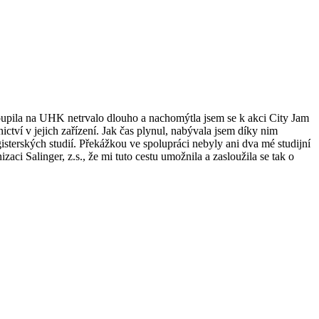
oupila na UHK netrvalo dlouho a nachomýtla jsem se k akci City Jam
ví v jejich zařízení. Jak čas plynul, nabývala jsem díky nim
sterských studií. Překážkou ve spolupráci nebyly ani dva mé studijní
aci Salinger, z.s., že mi tuto cestu umožnila a zasloužila se tak o