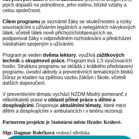
jejich dopadů na jednotlivce, jeho rodinu, blízké vztahy a
celou společnost.
Cílem programu
je seznámit žáky se skutečnostmi a riziky
souvisejícími s užíváním legálních a nelegálních návykových
látek, včetně látek nově příchozích/objevujících se,
podporovat žáky v odpovědném rozhodování a předcházet
nástrahám spojeným s užíváním.
Program je veden
dvěma lektory
, využívá
zážitkových
technik
a
skupinové práce.
Program trvá 1,5 vyučovacích
hodin. Struktura programu se skládá z krátkého představení
programu, úvodní aktivity a preventivních tematických bloků.
Důraz je kladen na zpětnou vazbu žákům i škole, včetně
dalších doporučení.
V preventivním tématu vychází NZDM Modrý pomeranč z
několikaleté praxe
v oblasti přímé práce s dětmi a
dospívajícími.
Disponuje
aktuá
lními tématy
, které mezi
dětmi a dospívajícími v ambulancích i v terénu rezonují.
Partnerem projektu je
Statutární město Hradec Králové.
Mgr. Dagmar Rolečková
vedoucí střediska