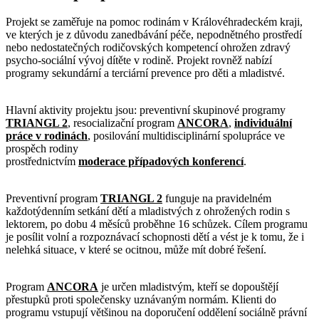
Projekt se zaměřuje na pomoc rodinám v Královéhradeckém kraji,
ve kterých je z důvodu zanedbávání péče, nepodnětného prostředí
nebo nedostatečných rodičovských kompetencí ohrožen zdravý
psycho-sociální vývoj dítěte v rodině. Projekt rovněž nabízí
programy sekundární a terciární prevence pro děti a mladistvé.
Hlavní aktivity projektu jsou: preventivní skupinové programy
TRIANGL 2
, resocializační program
ANCORA
,
individuální
práce v rodinách
, posilování multidisciplinární spolupráce ve
prospěch rodiny
prostřednictvím
moderace případových konferencí
.
Preventivní program
TRIANGL 2
funguje na pravidelném
každotýdenním setkání dětí a mladistvých z ohrožených rodin s
lektorem, po dobu 4 měsíců proběhne 16 schůzek. Cílem programu
je posílit volní a rozpoznávací schopnosti dětí a vést je k tomu, že i
nelehká situace, v které se ocitnou, může mít dobré řešení.
Program
ANCORA
je určen mladistvým, kteří se dopouštějí
přestupků proti společensky uznávaným normám. Klienti do
programu vstupují většinou na doporučení oddělení sociálně právní