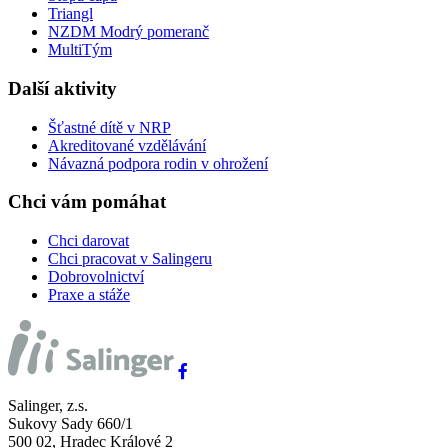
Triangl
NZDM Modrý pomeranč
MultiTým
Další aktivity
Šťastné dítě v NRP
Akreditované vzdělávání
Návazná podpora rodin v ohrožení
Chci vám pomáhat
Chci darovat
Chci pracovat v Salingeru
Dobrovolnictví
Praxe a stáže
Salinger, z.s.
Sukovy Sady 660/1
500 02, Hradec Králové 2