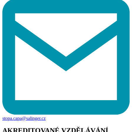
stopa.capa@salinger.cz
AKREDITOVANÉ VZDĚLÁVÁNÍ