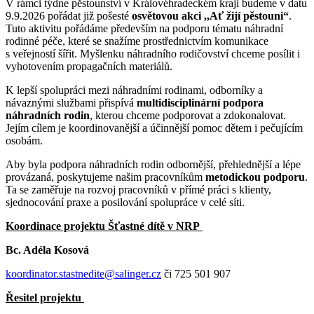
V rámci týdne pěstounství v Královéhradeckém kraji budeme v datu
9.9.2026 pořádat již pošesté
osvětovou akci ,,Ať žijí pěstouni“
.
Tuto aktivitu pořádáme především na podporu tématu náhradní
rodinné péče, které se snažíme prostřednictvím komunikace
s veřejností šířit. Myšlenku náhradního rodičovství chceme posílit i
vyhotovením propagačních materiálů.
K lepší spolupráci mezi náhradními rodinami, odborníky a
návaznými službami přispívá
multidisciplinární podpora
náhradních rodin
, kterou chceme podporovat a zdokonalovat.
Jejím cílem je koordinovanější a účinnější pomoc dětem i pečujícím
osobám.
Aby byla podpora náhradních rodin odbornější, přehlednější a lépe
provázaná, poskytujeme našim pracovníkům
metodickou podporu
.
Ta se zaměřuje na rozvoj pracovníků v přímé práci s klienty,
sjednocování praxe a posilování spolupráce v celé síti.
Koordinace projektu Šťastné dítě v NRP
Bc. Adéla Kosová
koordinator.stastnedite@salinger.cz
či 725 501 907
Řesitel projektu