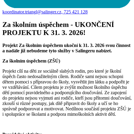
koordinator.triangl@salinger.cz, 725 421 128
Za školním úspěchem - UKONČENÍ
PROJEKTU K 31. 3. 2026!
Projekt Za školním úspěchem ukoční k 31. 3. 2026 svou činnost
a nadále již nebudeme tyto služby v Salingeru nabízet.
Za školním úspěchem (ZŠÚ)
Projekt cílí na děti ze sociálně slabých rodin, pro které je školní
úspěch často nedosažitelným cílem. Rodiče sami nejsou schopni
dětem pomoci s přípravou do školy, vysvětlit jim látku a podpořit je
ve vzdělávání. Cílem projektu je zvýšit možnost školního úspěchu
dětí pomocí pravidelného a podporujícího doučování. Ze zapojení
do projektu nejsou vyjmuti ani rodiče, kteří jsou přítomni doučování,
zkouší si různé postupy, jak dítě připravit do školy a učí se ho
správně podporovat a motivovat. Nedílnou součástí projektu ZŠÚ je
i spolupráce se školami a podpora mimoškolních aktivit dětí.