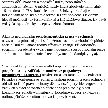
ochrany dětí, Probační a mediační služby nebo státního
zastupitelství. Během 6 měsíců každý klient absolvuje minimálně
16, maximálně 23 setkání s lektorem. Schůzky probíhají v
individuální nebo skupinové formě. Klienti společně s lektorem
hledají možnosti, jak řešit konfliktní a jiné zátěžové situace, jak trávit
volný čas společensky akceptovatelnou formou.
Aktivita
individuální socioterapeutická práce v rodinách
navazuje na primární práci s ohroženou rodinou a vhodně doplňuje
sociální službu Sanace rodiny střediska Triangl. Při odborném
sociálním poradenství využíváme moderních způsobů sociální práce
s rodinou – socioterapeutické techniky, metodu Sandplaying aj.
V rámci aktivity posilování multidisciplinární spolupráce ve
prospěch rodiny zajišťujeme
moderace případových a
metodických konferencí
nezávislou a proškolenou moderátorkou.
Případová konference je jedním z nástrojů sociální práce s rodinou v
oblasti sociálně právní ochrany dětí. Umožňuje rychle reagovat na
vzniklou situaci ohroženého dítěte nebo jeho rodiny, sladit
komunikaci jednotlivých subjektů, koordinovat péči, aktivizovat
rodinu, přinášet klientům motivaci a povzbuzení.