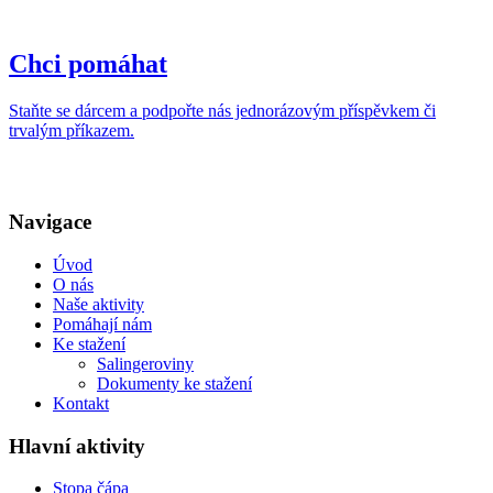
Chci pomáhat
Staňte se dárcem a podpořte nás jednorázovým příspěvkem či
trvalým příkazem.
Navigace
Úvod
O nás
Naše aktivity
Pomáhají nám
Ke stažení
Salingeroviny
Dokumenty ke stažení
Kontakt
Hlavní aktivity
Stopa čápa