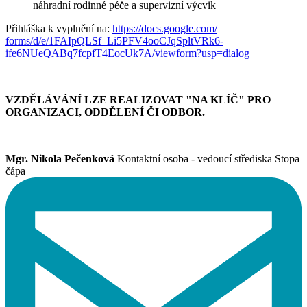
náhradní rodinné péče a supervizní výcvik
Přihláška k vyplnění na:
https://docs.google.com/
forms/d/e/1FAIpQLSf_
Li5PFV4ooCJqSpltVRk6-
ife6NUeQABq7fcpfT4EocUk7A/
viewform?usp=dialog
VZDĚLÁVÁNÍ LZE REALIZOVAT "NA KLÍČ" PRO
ORGANIZACI, ODDĚLENÍ ČI ODBOR.
Mgr. Nikola Pečenková
Kontaktní osoba - vedoucí střediska Stopa
čápa