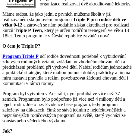
organizace realizovat dvě akreditované lektorky.
Máme radost, že jako jedni z prvních můžeme školit v již
realizovaném skupinovém programu
Triple P pro rodiče dětí ve
věku 0-12
a zároveň se nám podařilo získat akreditaci pro realizaci
kurzů
Triple P Teen
, který je určen rodičům teenegerů ve věku 13 –
18let. Tento program je v České republice zaváděn nově.
O čem je Triple P?
Program Triple P
učí rodiče dovednosti potřebné k vybudování
zdravých rodinných vztahů, zvládání nevhodného chování dětí a
předcházení problémů při výchově dětí. Nabízí rodičům jednoduché
a praktické strategie, které mohou pomoci dobře, prakticky a jim na
míru nastavit pravidla a režim, povzbuzovat žádoucí chování dětí i
komunikaci v rámci rodiny.
Program byl vytvořen v Austrálii, nyní probíhá ve více než 37
zemích. Programem bylo podpořeno již více než 4 miliony dětí a
jejich rodin. Jde o tzv. Evidence base program, tedy program
založený na důkazech, čímž se stává jedním z nejefektivnějších a
nejznámějších rodičovských programů na světě, který vychází ze
soustavného vědeckého výzkumu.
Jak?