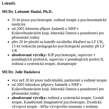
Lektoři:
MUDr. Lubomír Hadaš, Ph.D.
35 let praxe psychoterapie, rodinné terapie a psychosomatické
medicíny
od 2005 lektorem příprav žadatelů o NRP v
Královéhradeckém kraji, lektorská činnost a poradenství pro
pěstounské rodiny
přes 20 let působí na katedře sociálního lékařství na LF UK,
15 let vedoucím pedagogicko-psychologické poradny při LF
UK
absolvované výcviky:
KIP psychoterapie, supervize v
pomáhajících profesích, supervize v pomáhajících profesí II,
rodinná a systemická terapie, dramaterapie
MUDr. Julie Hadašová
více než 20 let praxe individuální, partnerské a rodinné terapie
od 2005 lektorkou přípravy žadatelů o NRP v
Královéhradeckém kraji, lektorská činnost a poradenství pro
pěstounské rodiny
absolvované výcviky:
rodinná a systemická terapie, Gestalt
terapie, Katathymně imaginativní psychoterapie, Dyadická
vývojová terapie - léčba vývojového traumatu v institutu