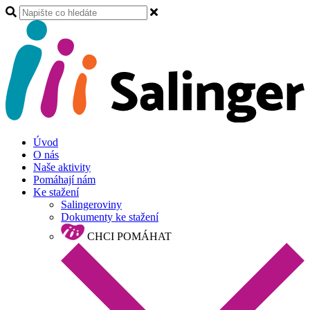
Úvod
O nás
Naše aktivity
Pomáhají nám
Ke stažení
Salingeroviny
Dokumenty ke stažení
CHCI POMÁHAT