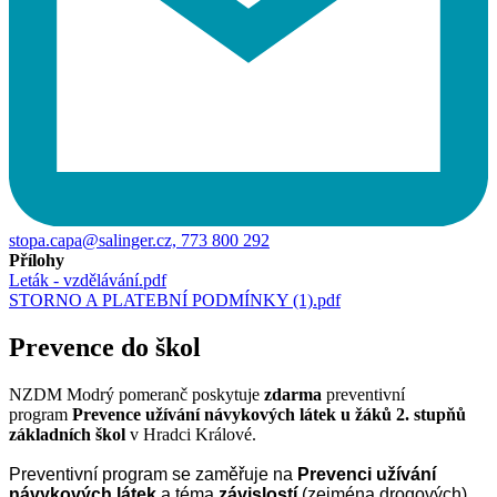
stopa.capa@salinger.cz, 773 800 292
Přílohy
Leták - vzdělávání.pdf
STORNO A PLATEBNÍ PODMÍNKY (1).pdf
Prevence do škol
NZDM Modrý pomeranč poskytuje
zdarma
preventivní
program
Prevence užívání návykových látek u žáků 2. stupňů
základních škol
v Hradci Králové.
Preventivní program se zaměřuje na
Prevenci užívání
návykových látek
a téma
závislostí
(zejména drogových),