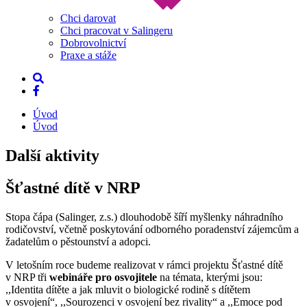
Chci darovat
Chci pracovat v Salingeru
Dobrovolnictví
Praxe a stáže
Úvod
Úvod
Další aktivity
Šťastné dítě v NRP
Stopa čápa (Salinger, z.s.) dlouhodobě šíří myšlenky náhradního
rodičovství, včetně poskytování odborného poradenství zájemcům a
žadatelům o pěstounství a adopci.
V letošním roce budeme realizovat v rámci projektu Šťastné dítě
v NRP tři
webináře pro osvojitele
na témata, kterými jsou:
,,Identita dítěte a jak mluvit o biologické rodině s dítětem
v osvojení“, ,,Sourozenci v osvojení bez rivality“ a ,,Emoce pod