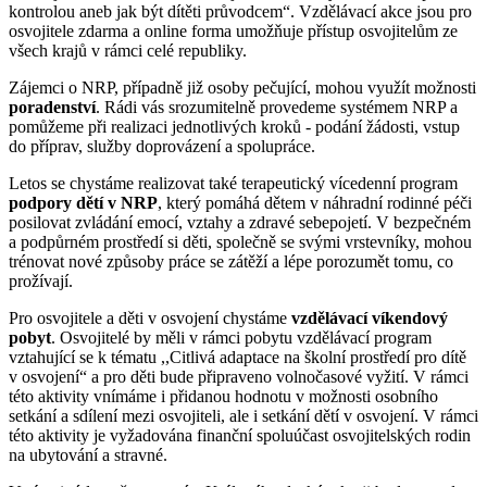
kontrolou aneb jak být dítěti průvodcem“. Vzdělávací akce jsou pro
osvojitele zdarma a online forma umožňuje přístup osvojitelům ze
všech krajů v rámci celé republiky.
Zájemci o NRP, případně již osoby pečující, mohou využít možnosti
poradenství
. Rádi vás srozumitelně provedeme systémem NRP a
pomůžeme při realizaci jednotlivých kroků - podání žádosti, vstup
do příprav, služby doprovázení a spolupráce.
Letos se chystáme realizovat také terapeutický vícedenní program
podpory dětí v NRP
, který pomáhá dětem v náhradní rodinné péči
posilovat zvládání emocí, vztahy a zdravé sebepojetí. V bezpečném
a podpůrném prostředí si děti, společně se svými vrstevníky, mohou
trénovat nové způsoby práce se zátěží a lépe porozumět tomu, co
prožívají.
Pro osvojitele a děti v osvojení chystáme
vzdělávací víkendový
pobyt
. Osvojitelé by měli v rámci pobytu vzdělávací program
vztahující se k tématu ,,Citlivá adaptace na školní prostředí pro dítě
v osvojení“ a pro děti bude připraveno volnočasové vyžití. V rámci
této aktivity vnímáme i přidanou hodnotu v možnosti osobního
setkání a sdílení mezi osvojiteli, ale i setkání dětí v osvojení. V rámci
této aktivity je vyžadována finanční spoluúčast osvojitelských rodin
na ubytování a stravné.