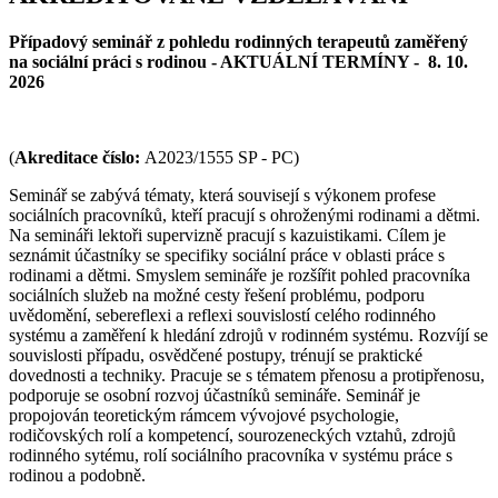
Případový seminář z pohledu rodinných terapeutů zaměřený
na sociální práci s rodinou - AKTUÁLNÍ TERMÍNY - 8. 10.
2026
(
Akreditace číslo:
A2023/1555 SP - PC)
Seminář se zabývá tématy, která souvisejí s výkonem profese
sociálních pracovníků, kteří pracují s ohroženými rodinami a dětmi.
Na semináři lektoři supervizně pracují s kazuistikami. Cílem je
seznámit účastníky se specifiky sociální práce v oblasti práce s
rodinami a dětmi. Smyslem semináře je rozšířit pohled pracovníka
sociálních služeb na možné cesty řešení problému, podporu
uvědomění, sebereflexi a reflexi souvislostí celého rodinného
systému a zaměření k hledání zdrojů v rodinném systému. Rozvíjí se
souvislosti případu, osvědčené postupy, trénují se praktické
dovednosti a techniky. Pracuje se s tématem přenosu a protipřenosu,
podporuje se osobní rozvoj účastníků semináře. Seminář je
propojován teoretickým rámcem vývojové psychologie,
rodičovských rolí a kompetencí, sourozeneckých vztahů, zdrojů
rodinného sytému, rolí sociálního pracovníka v systému práce s
rodinou a podobně.