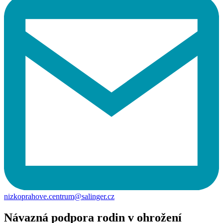
nizkoprahove.centrum@salinger.cz
Návazná podpora rodin v ohrožení